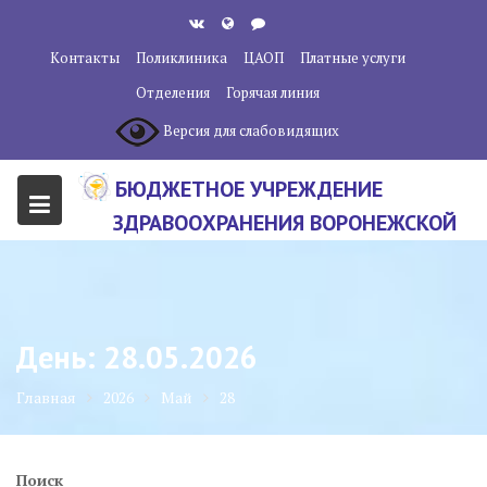
Перейти
к
Контакты
Поликлиника
ЦАОП
Платные услуги
содержанию
Отделения
Горячая линия
Версия для слабовидящих
БЮДЖЕТНОЕ УЧРЕЖДЕНИЕ
ЗДРАВООХРАНЕНИЯ ВОРОНЕЖСКОЙ
ОБЛАСТИ "ВОРОНЕЖСКИЙ
ОБЛАСТНОЙ НАУЧНО-
КЛИНИЧЕСКИЙ ОНКОЛОГИЧЕСКИЙ
День:
28.05.2026
ЦЕНТР"
Главная
2026
Май
28
Поиск