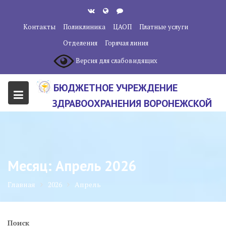
Перейти
к
Контакты
Поликлиника
ЦАОП
Платные услуги
содержанию
Отделения
Горячая линия
Версия для слабовидящих
БЮДЖЕТНОЕ УЧРЕЖДЕНИЕ
ЗДРАВООХРАНЕНИЯ ВОРОНЕЖСКОЙ
ОБЛАСТИ "ВОРОНЕЖСКИЙ
ОБЛАСТНОЙ НАУЧНО-
КЛИНИЧЕСКИЙ ОНКОЛОГИЧЕСКИЙ
Месяц:
Апрель 2026
ЦЕНТР"
Главная
2026
Апрель
Поиск