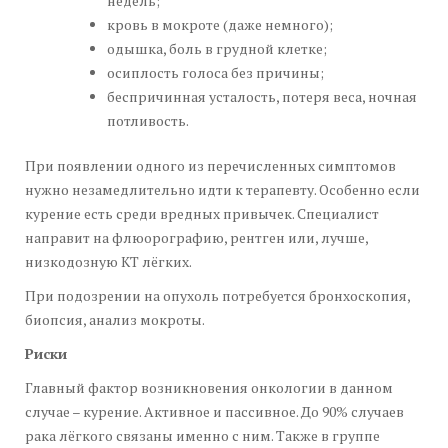
недель;
кровь в мокроте (даже немного);
одышка, боль в грудной клетке;
осиплость голоса без причины;
беспричинная усталость, потеря веса, ночная
потливость.
При появлении одного из перечисленных симптомов
нужно незамедлительно идти к терапевту. Особенно если
курение есть среди вредных привычек. Специалист
направит на флюорографию, рентген или, лучше,
низкодозную КТ лёгких.
При подозрении на опухоль потребуется бронхоскопия,
биопсия, анализ мокроты.
Риски
Главный фактор возникновения онкологии в данном
случае – курение. Активное и пассивное. До 90% случаев
рака лёгкого связаны именно с ним. Также в группе