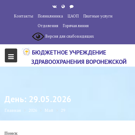
Перейти
к
Контакты
Поликлиника
ЦАОП
Платные услуги
содержанию
Отделения
Горячая линия
Версия для слабовидящих
БЮДЖЕТНОЕ УЧРЕЖДЕНИЕ
ЗДРАВООХРАНЕНИЯ ВОРОНЕЖСКОЙ
ОБЛАСТИ "ВОРОНЕЖСКИЙ
ОБЛАСТНОЙ НАУЧНО-
КЛИНИЧЕСКИЙ ОНКОЛОГИЧЕСКИЙ
День:
29.05.2026
ЦЕНТР"
Главная
2026
Май
29
Поиск