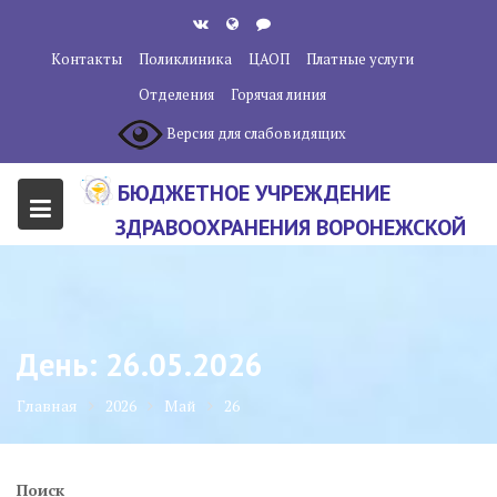
Перейти
к
Контакты
Поликлиника
ЦАОП
Платные услуги
содержанию
Отделения
Горячая линия
Версия для слабовидящих
БЮДЖЕТНОЕ УЧРЕЖДЕНИЕ
ЗДРАВООХРАНЕНИЯ ВОРОНЕЖСКОЙ
ОБЛАСТИ "ВОРОНЕЖСКИЙ
ОБЛАСТНОЙ НАУЧНО-
КЛИНИЧЕСКИЙ ОНКОЛОГИЧЕСКИЙ
День:
26.05.2026
ЦЕНТР"
Главная
2026
Май
26
Поиск