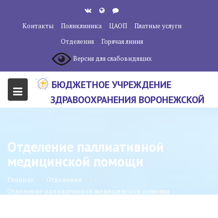
Перейти
к
Контакты
Поликлиника
ЦАОП
Платные услуги
содержанию
Отделения
Горячая линия
Версия для слабовидящих
БЮДЖЕТНОЕ УЧРЕЖДЕНИЕ
ЗДРАВООХРАНЕНИЯ ВОРОНЕЖСКОЙ
ОБЛАСТИ "ВОРОНЕЖСКИЙ
ОБЛАСТНОЙ НАУЧНО-
Отделение паллиативной
КЛИНИЧЕСКИЙ ОНКОЛОГИЧЕСКИЙ
медицинской помощи
ЦЕНТР"
Главная
Отделения
Отделение паллиативной медицинской помощи