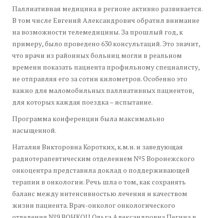
Паллиативная медицина в регионе активно развивается.
В том числе Евгений Александрович обратил внимание
на возможности телемедицины. За прошлый год, к
примеру, было проведено 630 консультаций. Это значит,
что врачи из районных больниц могли в реальном
времени показать пациента профильному специалисту,
не отправляя его за сотни километров. Особенно это
важно для маломобильных паллиативных пациентов,
для которых каждая поездка – испытание.
Программа конференции была максимально
насыщенной.
Наталия Викторовна Коротких, к.м.н. и заведующая
радиотерапевтическим отделением №5 Воронежского
онкоцентра представила доклад о поддерживающей
терапии в онкологии. Речь шла о том, как сохранять
баланс между интенсивностью лечения и качеством
жизни пациента. Врач-онколог онкологического
отделения №9 ВОНКОЦ Ольга Александровна Пегина в