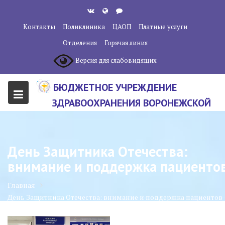
Перейти
к
Контакты
Поликлиника
ЦАОП
Платные услуги
содержанию
Отделения
Горячая линия
Версия для слабовидящих
БЮДЖЕТНОЕ УЧРЕЖДЕНИЕ
ЗДРАВООХРАНЕНИЯ ВОРОНЕЖСКОЙ
ОБЛАСТИ "ВОРОНЕЖСКИЙ
ОБЛАСТНОЙ НАУЧНО-
День Защитника Отечества:
КЛИНИЧЕСКИЙ ОНКОЛОГИЧЕСКИЙ
внимание и поддержка пациенто
ЦЕНТР"
Главная
День Защитника Отечества: внимание и поддержка пациентов