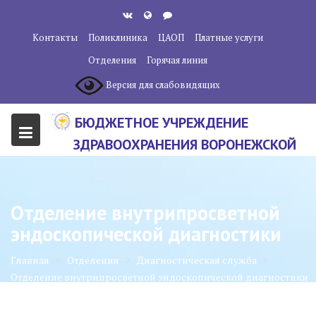
Перейти
к
Контакты
Поликлиника
ЦАОП
Платные услуги
содержанию
Отделения
Горячая линия
Версия для слабовидящих
БЮДЖЕТНОЕ УЧРЕЖДЕНИЕ
ЗДРАВООХРАНЕНИЯ ВОРОНЕЖСКОЙ
ОБЛАСТИ "ВОРОНЕЖСКИЙ
ОБЛАСТНОЙ НАУЧНО-
Отделение внутрипросветной
КЛИНИЧЕСКИЙ ОНКОЛОГИЧЕСКИЙ
эндоскопической диагностики
ЦЕНТР"
Главная
Отделения
Диагностическая служба
Отделение внутрипросветной эндоскопической диагностики