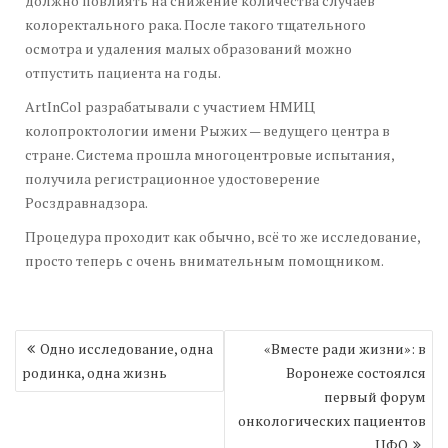
должно повлиять на снижение количества случаев
колоректального рака. После такого тщательного
осмотра и удаления малых образований можно
отпустить пациента на годы.
ArtInCol разрабатывали с участием НМИЦ
колопроктологии имени Рыжих — ведущего центра в
стране. Система прошла многоцентровые испытания,
получила регистрационное удостоверение
Росздравнадзора.
Процедура проходит как обычно, всё то же исследование,
просто теперь с очень внимательным помощником.
Навигация
Одно исследование, одна
«Вместе ради жизни»: в
по
родинка, одна жизнь
Воронеже состоялся
записям
первый форум
онкологических пациентов
ЦФО