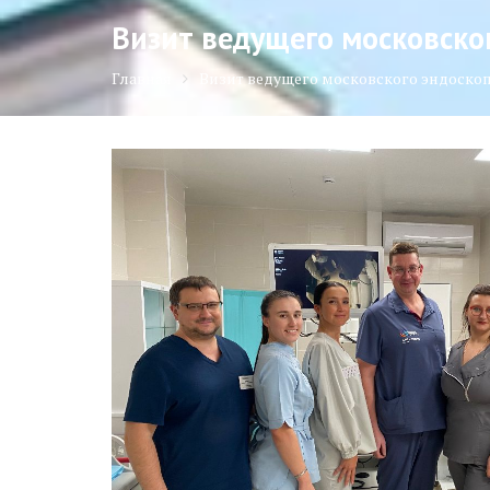
Визит ведущего московско
Главная
Визит ведущего московского эндоско