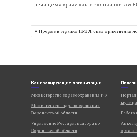
лечащему врачу или к специалистам В
Навигация
Прорыв в терапии НМРЛ: опыт применения л
по
записям
Контролирующие организации
Полезн
Министерство здравоохранения РФ
Портал
муници
Министерство здравоохранения
Воронежской области
Работа 
Управление Росздравнадзора по
Анкети
Воронежской области
органи