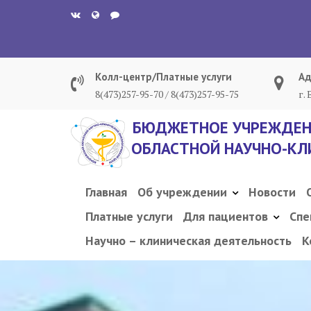
Перейти
к
содержанию
Колл-центр/Платные услуги
Ад
8(473)257-95-70 / 8(473)257-95-75
г.
БЮДЖЕТНОЕ УЧРЕЖДЕН
ОБЛАСТНОЙ НАУЧНО-КЛ
Главная
Об учреждении
Новости
Платные услуги
Для пациентов
Спе
Научно – клиническая деятельность
К