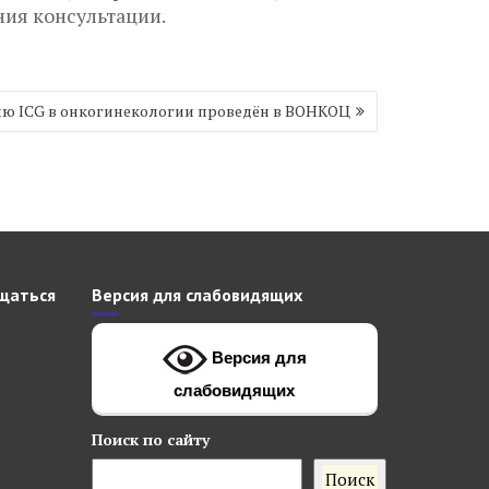
ия консультации.
ию ICG в онкогинекологии проведён в ВОНКОЦ
щаться
Версия для слабовидящих
Версия для
слабовидящих
Поиск
по сайту
Поиск