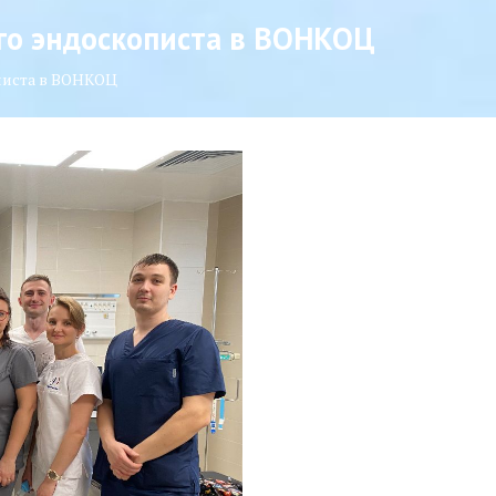
го эндоскописта в ВОНКОЦ
писта в ВОНКОЦ