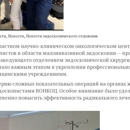
,
,
сти
Новости
Новости эндоскопического отделения
бластном научно-клиническом онкологическом цент
листов в области малоинвазивной эндоскопии — пр
заведующего отделением эндоскопической хирурги
тало важным этапом в укреплении профессиональн
ицинскими учреждениями.
ерию сложных показательных операций на органах 
ндоскопистами ВОНКОЦ. Особое внимание было уд
венно повысить эффективность радикального лечен