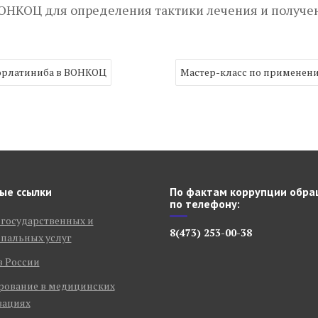
ОНКОЦ для определения тактики лечения и получен
орлатиниба в ВОНКОЦ
Мастер-класс по применен
ые ссылки
По фактам коррупции обра
по телефону:
 государственных и
8(473) 253-00-38
пальных услуг
в России
рование в медицинских
зациях