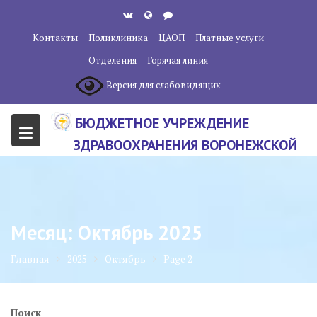
Перейти
к
Контакты
Поликлиника
ЦАОП
Платные услуги
содержанию
Отделения
Горячая линия
Версия для слабовидящих
БЮДЖЕТНОЕ УЧРЕЖДЕНИЕ
ЗДРАВООХРАНЕНИЯ ВОРОНЕЖСКОЙ
ОБЛАСТИ "ВОРОНЕЖСКИЙ
ОБЛАСТНОЙ НАУЧНО-
КЛИНИЧЕСКИЙ ОНКОЛОГИЧЕСКИЙ
Месяц:
Октябрь 2025
ЦЕНТР"
Главная
2025
Октябрь
Page 2
Поиск