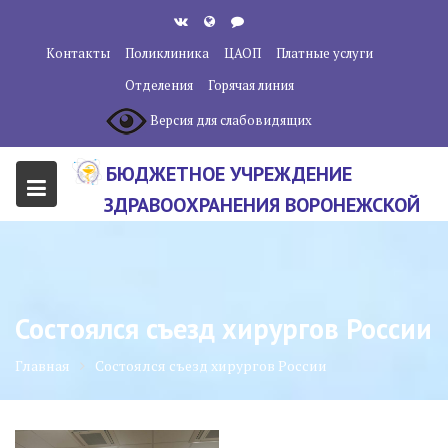
Перейти
к
Контакты
Поликлиника
ЦАОП
Платные услуги
содержанию
Отделения
Горячая линия
Версия для слабовидящих
БЮДЖЕТНОЕ УЧРЕЖДЕНИЕ
ЗДРАВООХРАНЕНИЯ ВОРОНЕЖСКОЙ
ОБЛАСТИ "ВОРОНЕЖСКИЙ
ОБЛАСТНОЙ НАУЧНО-
КЛИНИЧЕСКИЙ ОНКОЛОГИЧЕСКИЙ
Состоялся съезд хирургов России
ЦЕНТР"
Главная
Состоялся съезд хирургов России