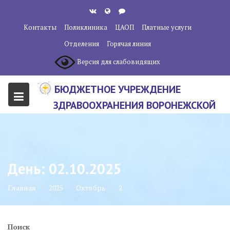
Перейти
к
Контакты
Поликлиника
ЦАОП
Платные услуги
содержанию
Отделения
Горячая линия
Версия для слабовидящих
БЮДЖЕТНОЕ УЧРЕЖДЕНИЕ
ЗДРАВООХРАНЕНИЯ ВОРОНЕЖСКОЙ
ОБЛАСТИ "ВОРОНЕЖСКИЙ
ОБЛАСТНОЙ НАУЧНО-
КЛИНИЧЕСКИЙ ОНКОЛОГИЧЕСКИЙ
День:
02.10.2025
ЦЕНТР"
Главная
2025
Октябрь
2
Поиск