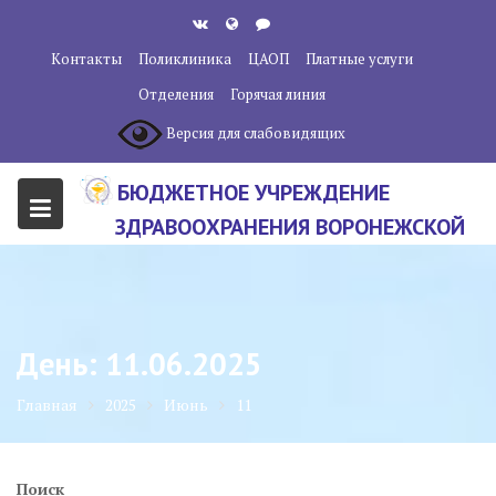
Перейти
к
Контакты
Поликлиника
ЦАОП
Платные услуги
содержанию
Отделения
Горячая линия
Версия для слабовидящих
БЮДЖЕТНОЕ УЧРЕЖДЕНИЕ
ЗДРАВООХРАНЕНИЯ ВОРОНЕЖСКОЙ
ОБЛАСТИ "ВОРОНЕЖСКИЙ
ОБЛАСТНОЙ НАУЧНО-
КЛИНИЧЕСКИЙ ОНКОЛОГИЧЕСКИЙ
День:
11.06.2025
ЦЕНТР"
Главная
2025
Июнь
11
Поиск