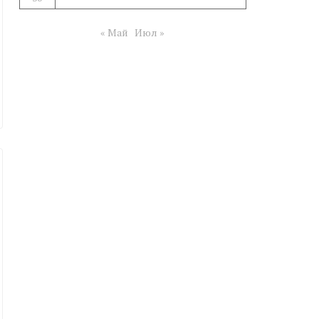
« Май
Июл »