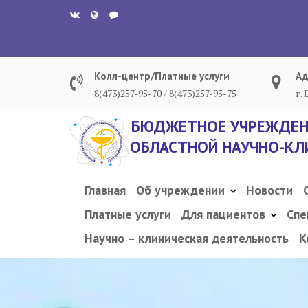
Перейти
к
содержанию
Колл-центр/Платные услуги
Ад
8(473)257-95-70 / 8(473)257-95-75
г.
БЮДЖЕТНОЕ УЧРЕЖДЕН
ОБЛАСТНОЙ НАУЧНО-КЛ
Главная
Об учреждении
Новости
Платные услуги
Для пациентов
Спе
Научно – клиническая деятельность
К