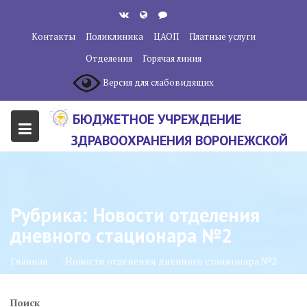
Перейти
к
Контакты
Поликлиника
ЦАОП
Платные услуги
содержанию
Отделения
Горячая линия
Версия для слабовидящих
БЮДЖЕТНОЕ УЧРЕЖДЕНИЕ
ЗДРАВООХРАНЕНИЯ ВОРОНЕЖСКОЙ
ОБЛАСТИ "ВОРОНЕЖСКИЙ
ОБЛАСТНОЙ НАУЧНО-
КЛИНИЧЕСКИЙ ОНКОЛОГИЧЕСКИЙ
Рубрика:
Новости отделения
ЦЕНТР"
дневного стационара №2
Главная
Новости отделения дневного стационара №2
Поиск