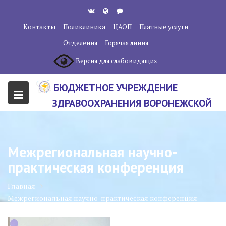
Перейти
к
Контакты
Поликлиника
ЦАОП
Платные услуги
содержанию
Отделения
Горячая линия
Версия для слабовидящих
БЮДЖЕТНОЕ УЧРЕЖДЕНИЕ
ЗДРАВООХРАНЕНИЯ ВОРОНЕЖСКОЙ
ОБЛАСТИ "ВОРОНЕЖСКИЙ
ОБЛАСТНОЙ НАУЧНО-
Межрегиональная научно-
КЛИНИЧЕСКИЙ ОНКОЛОГИЧЕСКИЙ
практическая конференция
ЦЕНТР"
Главная
Межрегиональная научно-практическая конференция