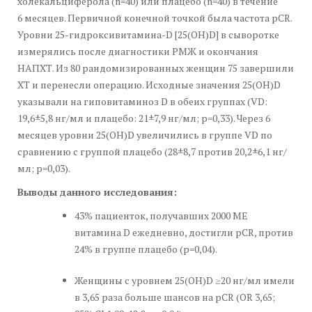
холекальциферола (n=40) или плацебо (n=40) в течение
6 месяцев. Первичной конечной точкой была частота pCR.
Уровни 25-гидроксивитамина-D [25(OH)D] в сыворотке
измерялись после диагностики РМЖ и окончания
НАПХТ. Из 80 рандомизированных женщин 75 завершили
ХТ и перенесли операцию. Исходные значения 25(OH)D
указывали на гиповитаминоз D в обеих группах (VD:
19,6±5,8 нг/мл и плацебо: 21±7,9 нг/мл; p=0,33). Через 6
месяцев уровни 25(OH)D увеличились в группе VD по
сравнению с группой плацебо (28±8,7 против 20,2±6,1 нг/
мл; p=0,03).
Выводы данного исследования:
43% пациенток, получавших 2000 МЕ
витамина D ежедневно, достигли pCR, против
24% в группе плацебо (p=0,04).
Женщины с уровнем 25(OH)D ≥20 нг/мл имели
в 3,65 раза больше шансов на pCR (OR 3,65;