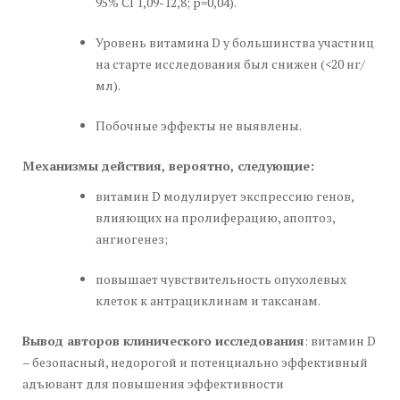
95% CI 1,09-12,8; p=0,04).
Уровень витамина D у большинства участниц
на старте исследования был снижен (<20 нг/
мл).
Побочные эффекты не выявлены.
Механизмы действия, вероятно, следующие:
витамин D модулирует экспрессию генов,
влияющих на пролиферацию, апоптоз,
ангиогенез;
повышает чувствительность опухолевых
клеток к антрациклинам и таксанам.
Вывод авторов клинического исследования
: витамин D
– безопасный, недорогой и потенциально эффективный
адъювант для повышения эффективности