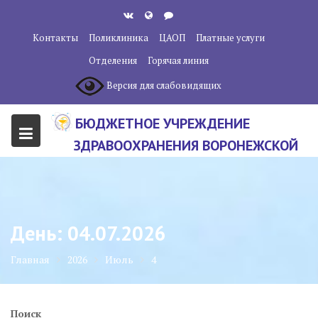
Перейти
к
Контакты
Поликлиника
ЦАОП
Платные услуги
содержанию
Отделения
Горячая линия
Версия для слабовидящих
БЮДЖЕТНОЕ УЧРЕЖДЕНИЕ
ЗДРАВООХРАНЕНИЯ ВОРОНЕЖСКОЙ
ОБЛАСТИ "ВОРОНЕЖСКИЙ
ОБЛАСТНОЙ НАУЧНО-
КЛИНИЧЕСКИЙ ОНКОЛОГИЧЕСКИЙ
День:
04.07.2026
ЦЕНТР"
Главная
2026
Июль
4
Поиск