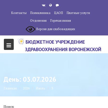
Перейти
к
Контакты
Поликлиника
ЦАОП
Платные услуги
содержанию
Отделения
Горячая линия
Версия для слабовидящих
БЮДЖЕТНОЕ УЧРЕЖДЕНИЕ
ЗДРАВООХРАНЕНИЯ ВОРОНЕЖСКОЙ
ОБЛАСТИ "ВОРОНЕЖСКИЙ
ОБЛАСТНОЙ НАУЧНО-
КЛИНИЧЕСКИЙ ОНКОЛОГИЧЕСКИЙ
День:
03.07.2026
ЦЕНТР"
Главная
2026
Июль
3
Поиск