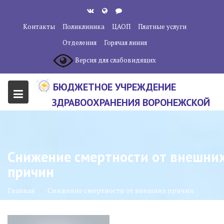
Перейти
к
Контакты
Поликлиника
ЦАОП
Платные услуги
содержанию
Отделения
Горячая линия
Версия для слабовидящих
БЮДЖЕТНОЕ УЧРЕЖДЕНИЕ
ЗДРАВООХРАНЕНИЯ ВОРОНЕЖСКОЙ
ОБЛАСТИ "ВОРОНЕЖСКИЙ
ОБЛАСТНОЙ НАУЧНО-
КЛИНИЧЕСКИЙ ОНКОЛОГИЧЕСКИЙ
Снижение смертности от внешни
ЦЕНТР"
причин
Главная
Снижение смертности от внешних причин