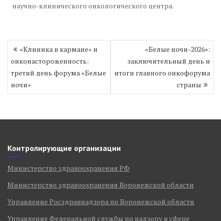
научно-клинического онкологического центра.
Навигация
«Клиника в кармане» и
«Белые ночи-2026»:
по
онконастороженность:
заключительный день и
записям
третий день форума «Белые
итоги главного онкофорума
ночи»
страны
Контролирующие организации
Министерство здравоохранения РФ
Министерство здравоохранения Воронежской области
Управление Росздравнадзора по Воронежской области
Управление Федеральной службы по надзору в сфере