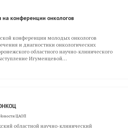
я на конференции онкологов
ческой конференции молодых онкологов
ечения и диагностики онкологических
оронежского областного научно-клинического
 выступление Игуменцевой…
ВОНКОЦ
Новости ЦАОП
ежский областной научно-клинический