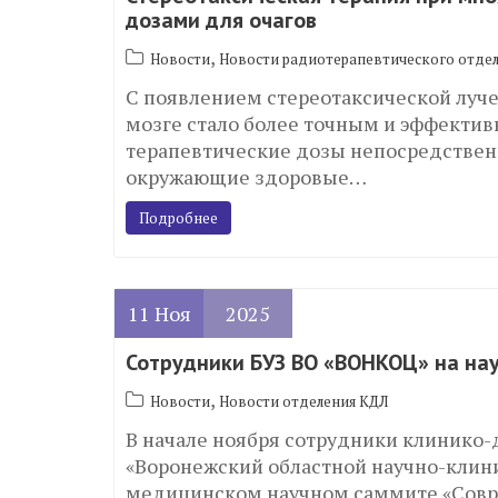
дозами для очагов
,
Новости
Новости радиотерапевтического отде
С появлением стереотаксической луче
мозге стало более точным и эффекти
терапевтические дозы непосредственн
окружающие здоровые…
Подробнее
11
Ноя
2025
Сотрудники БУЗ ВО «ВОНКОЦ» на на
,
Новости
Новости отделения КДЛ
В начале ноября сотрудники клинико-
«Воронежский областной научно-клини
медицинском научном саммите «Совр