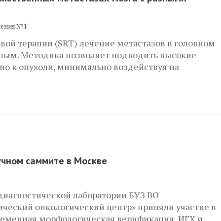
ления №1
вой терапии (SRT) лечение метастазов в головном
вным. Методика позволяет подводить высокие
о к опухоли, минимально воздействуя на
учном саммите в Москве
диагностической лаборатории БУЗ ВО
ческий онкологический центр» приняли участие в
еменная морфологическая верификация, ИГХ и