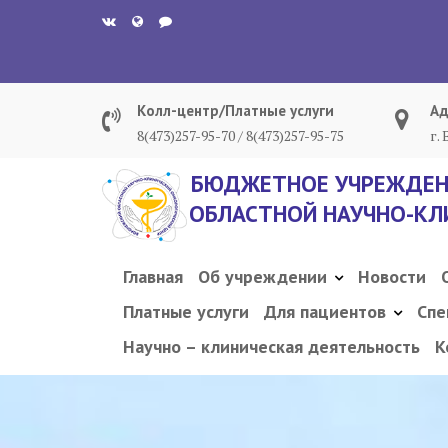
Перейти
к
содержанию
Колл-центр/Платные услуги
Ад
8(473)257-95-70 / 8(473)257-95-75
г.
БЮДЖЕТНОЕ УЧРЕЖДЕН
ОБЛАСТНОЙ НАУЧНО-КЛ
Главная
Об учреждении
Новости
Платные услуги
Для пациентов
Спе
Научно – клиническая деятельность
К