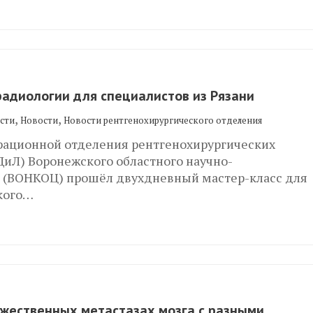
адиологии для специалистов из Рязани
,
,
сти
Новости
Новости рентгенохирургического отделения
перационной отделения рентгенохирургических
иЛ) Воронежского областного научно-
а (ВОНКОЦ) прошёл двухдневный мастер-класс для
ского…
ожественных метастазах мозга с разными