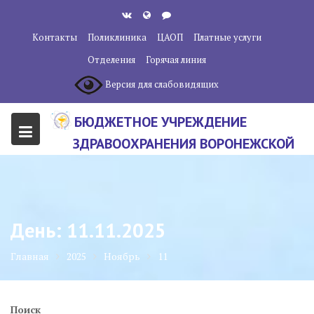
Перейти
к
Контакты
Поликлиника
ЦАОП
Платные услуги
содержанию
Отделения
Горячая линия
Версия для слабовидящих
БЮДЖЕТНОЕ УЧРЕЖДЕНИЕ
ЗДРАВООХРАНЕНИЯ ВОРОНЕЖСКОЙ
ОБЛАСТИ "ВОРОНЕЖСКИЙ
ОБЛАСТНОЙ НАУЧНО-
КЛИНИЧЕСКИЙ ОНКОЛОГИЧЕСКИЙ
День:
11.11.2025
ЦЕНТР"
Главная
2025
Ноябрь
11
Поиск