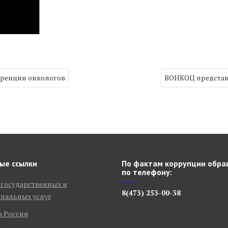
еренции онкологов
ВОНКОЦ представ
ые ссылки
По фактам коррупции обра
по телефону:
 государственных и
8(473) 253-00-38
пальных услуг
в России