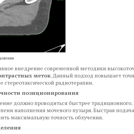
деления
ивное внедрение современной методики высокоточ
онтрастных меток
. Данный подход повышает точ
е стереотаксической радиотерапии.
точности позиционирования
ение должно проводиться быстрее традиционного. Э
епени наполнения мочевого пузыря. Быстрая подача
чить максимальную точность облучения.
деления