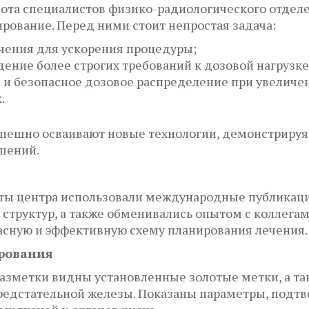
бота специалистов физико-радиологического отдел
ование. Перед ними стоит непростая задача:
учения для ускорения процедуры;
ение более строгих требований к дозовой нагрузке
и безопасное дозовое распределение при увеличен
.
спешно осваивают новые технологии, демонстрируя
шений.
сты центра использовали международные публика
структур, а также обменивались опытом с коллегам
асную и эффективную схему планирования лечения.
ирования
азметки видны установленные золотые метки, а та
предстательной железы. Показаны параметры, под