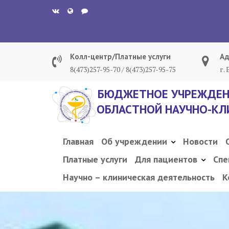
Перейти
к
содержанию
Колл-центр/Платные услуги
Ад
8(473)257-95-70 / 8(473)257-95-75
г.
БЮДЖЕТНОЕ УЧРЕЖДЕН
ОБЛАСТНОЙ НАУЧНО-КЛ
Главная
Об учреждении
Новости
Платные услуги
Для пациентов
Спе
Научно – клиническая деятельность
К