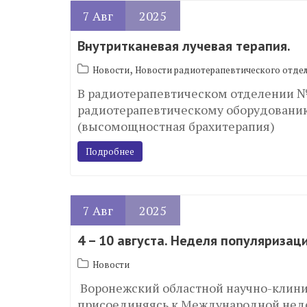
7
Авг
2025
Внутритканевая лучевая терапия.
,
Новости
Новости радиотерапевтического отде
В радиотерапевтическом отделении 
радиотерапевтическому оборудованию
(высомощностная брахитерапия)
Подробнее
7
Авг
2025
4 – 10 августа. Неделя популяризац
Новости
Воронежский областной научно-клини
присоединяясь к Международной недел