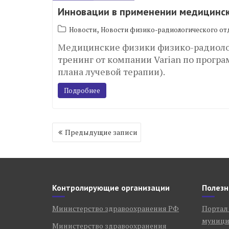
Инновации в применении медицинск
,
Новости
Новости физико-радиологического от
Медицинские физики физико-радиоло
тренинг от компании Varian по прог
плана лучевой терапии).
Подробнее
Навигация
Предыдущие записи
по
записям
Контролирующие организации
Полезн
Министерство здравоохранения РФ
Портал
муници
Министерство здравоохранения