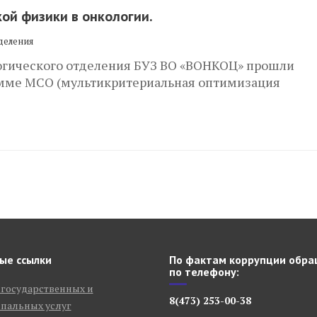
ой физики в онкологии.
деления
гического отделения БУЗ ВО «ВОНКОЦ» прошли
рамме MCO (мультикритериальная оптимизация
ые ссылки
По фактам коррупции обра
по телефону:
 государственных и
8(473) 253-00-38
пальных услуг