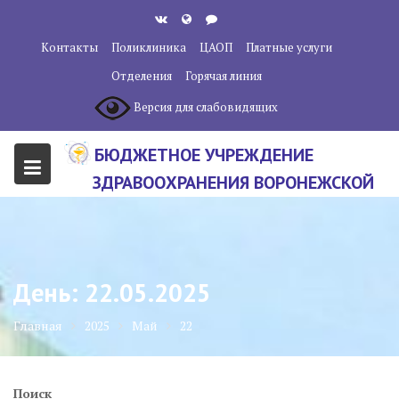
Перейти
к
Контакты
Поликлиника
ЦАОП
Платные услуги
содержанию
Отделения
Горячая линия
Версия для слабовидящих
БЮДЖЕТНОЕ УЧРЕЖДЕНИЕ
ЗДРАВООХРАНЕНИЯ ВОРОНЕЖСКОЙ
ОБЛАСТИ "ВОРОНЕЖСКИЙ
ОБЛАСТНОЙ НАУЧНО-
КЛИНИЧЕСКИЙ ОНКОЛОГИЧЕСКИЙ
День:
22.05.2025
ЦЕНТР"
Главная
2025
Май
22
Поиск