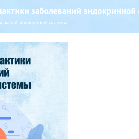
илактики заболеваний эндокринной
болеваний эндокринной системы