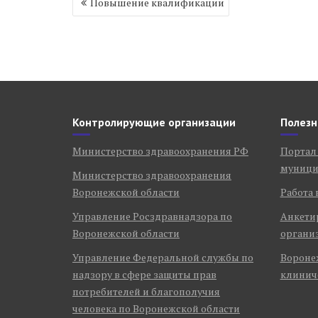
Повышение квалификации
по
записям
Контролирующие организации
Полезн
Министерство здравоохранения РФ
Портал
муници
Министерство здравоохранения
Воронежской области
Работа 
Управление Росздравнадзора по
Анкети
Воронежской области
органи
Управление Федеральной службы по
Воронеж
надзору в сфере защиты прав
клинич
потребителей и благополучия
человека по Воронежской области