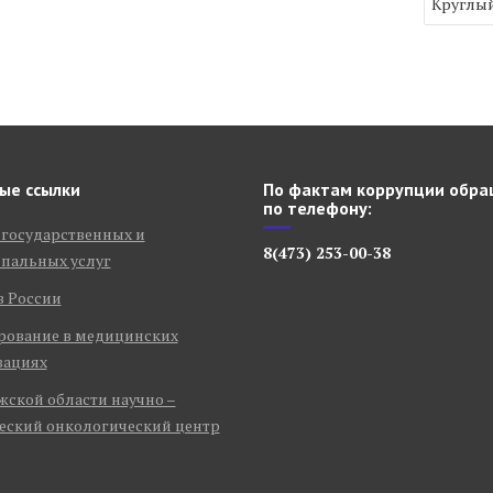
Круглый
ые ссылки
По фактам коррупции обра
по телефону:
 государственных и
8(473) 253-00-38
пальных услуг
в России
рование в медицинских
зациях
ской области научно –
еский онкологический центр