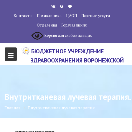
Перейти
к
Контакты
Поликлиника
ЦАОП
Платные услуги
содержанию
Отделения
Горячая линия
Версия для слабовидящих
БЮДЖЕТНОЕ УЧРЕЖДЕНИЕ
ЗДРАВООХРАНЕНИЯ ВОРОНЕЖСКОЙ
ОБЛАСТИ "ВОРОНЕЖСКИЙ
ОБЛАСТНОЙ НАУЧНО-
КЛИНИЧЕСКИЙ ОНКОЛОГИЧЕСКИЙ
Внутритканевая лучевая терапия.
ЦЕНТР"
Главная
Внутритканевая лучевая терапия.