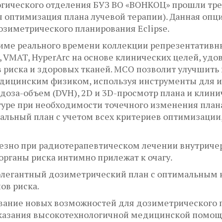
ического отделения БУЗ ВО «ВОНКОЦ» прошли трен
оптимизация плана лучевой терапии). Данная опци
зиметрического планирования Eclipse.
жиме реального времени коллекции репрезентативн
, VMAT, HyperArc на основе клинических целей, у
в риска и здоровых тканей. МСО позволит улучши
дицинским физиком, используя инструменты для и
 доза-объем (DVH), 2D и 3D-просмотр плана и клин
туре при необходимости точечного изменения плана
альный план с учетом всех критериев оптимизации,
зно при радиотерапевтическом лечении внутричер
 органы риска интимно прилежат к очагу.
 элегантный дозиметрический план с оптимальным
ов риска.
ование новых возможностей для дозиметрического 
оказания высокотехнологичной медицинской помощ