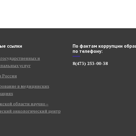
ые ссылки
По фактам коррупции обра
по телефону:
 государственных и
8(473) 253-00-38
пальных услуг
в России
рование в медицинских
зациях
ской области научно –
еский онкологический центр