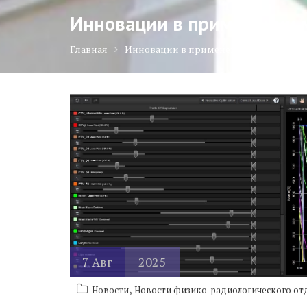
Инновации в применении м
Главная
Инновации в применении медицинско
7
Авг
2025
,
Новости
Новости физико-радиологического от