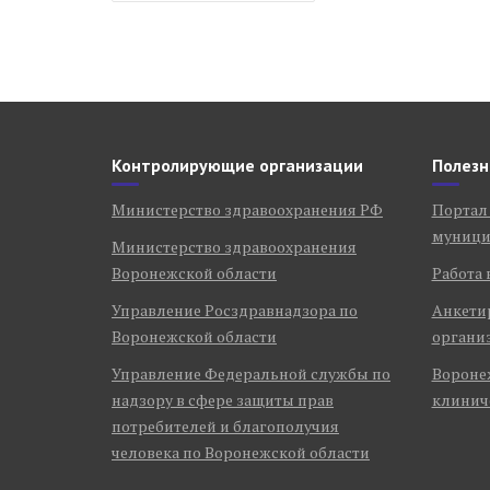
записям
Контролирующие организации
Полезн
Министерство здравоохранения РФ
Портал
муници
Министерство здравоохранения
Воронежской области
Работа 
Управление Росздравнадзора по
Анкети
Воронежской области
органи
Управление Федеральной службы по
Воронеж
надзору в сфере защиты прав
клинич
потребителей и благополучия
человека по Воронежской области