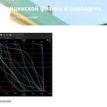
едицинской физики в онкологии.
й физики в онкологии.
деления