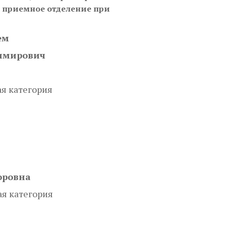
 приемное отделение при
ем
имирович
я категория
оровна
я категория