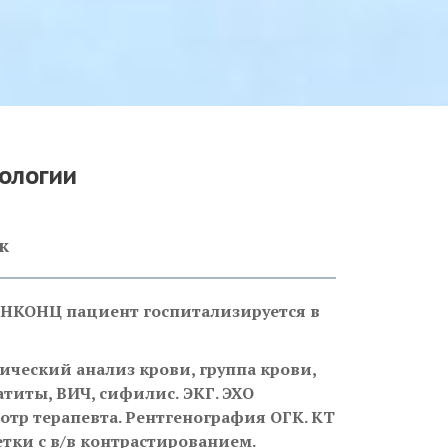
ологии
ж
ВОНКОНЦ пациент госпитализируется в
ческий анализ крови, группа крови,
атиты, ВИЧ, сифилис.
ЭКГ. ЭХО
отр терапевта. Рентгенография ОГК. КТ
тки с в/в контрастированием.