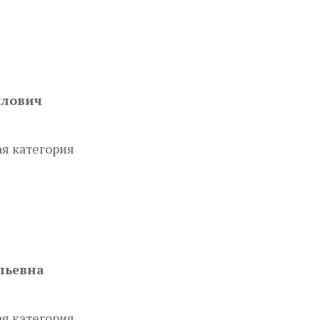
йлович
я категория
льевна
я категория