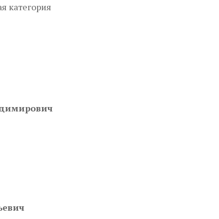
я категория
адимирович
ьевич