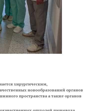
ается хирургическим,
чественных новообразований органов
шинного пространства а также органов
локачественных опухолей пищевода,