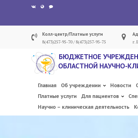
Перейти
к
содержанию
Колл-центр/Платные услуги
Ад
8(473)257-95-70 / 8(473)257-95-75
г.
БЮДЖЕТНОЕ УЧРЕЖДЕН
ОБЛАСТНОЙ НАУЧНО-КЛ
Главная
Об учреждении
Новости
Платные услуги
Для пациентов
Спе
Научно – клиническая деятельность
К