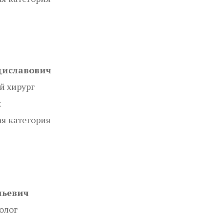
диславович
й хирург
к
я категория
льевич
олог