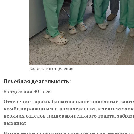
Коллектив отделения
Лечебная деятельность
:
В отделении 40 коек.
Отделение торакоабдоминальной онкологии заним
комбинированным и комплексным лечением злока
верхних отделов пищеварительного тракта, забрю
дыхания
В отделении проводится хирургическое лечение з