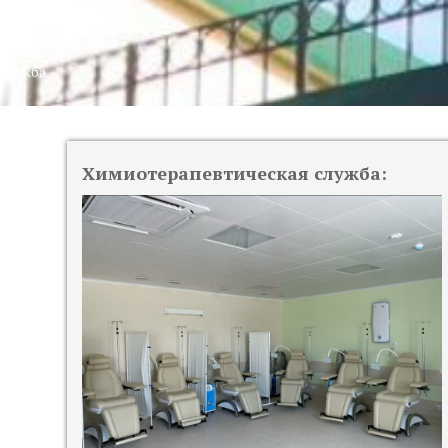
ужба
служба
Химиотерапевтическая служба: