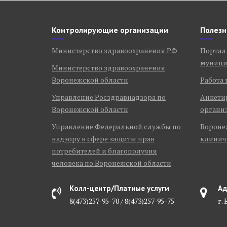
Контролирующие организации
Полезн
Министерство здравоохранения РФ
Портал
муници
Министерство здравоохранения
Воронежской области
Работа 
Управление Росздравнадзора по
Анкети
Воронежской области
органи
Управление Федеральной службы по
Воронеж
надзору в сфере защиты прав
клинич
потребителей и благополучия
человека по Воронежской области
Колл-центр/Платные услуги
Ад
8(473)257-95-70 / 8(473)257-95-75
г.