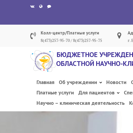
Перейти
к
содержанию
Колл-центр/Платные услуги
Ад
8(473)257-95-70 / 8(473)257-95-75
г.
БЮДЖЕТНОЕ УЧРЕЖДЕН
ОБЛАСТНОЙ НАУЧНО-КЛ
Главная
Об учреждении
Новости
Платные услуги
Для пациентов
Спе
Научно – клиническая деятельность
К