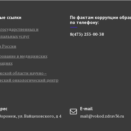
ые ссылки
По фактам коррупции обра
по телефону:
 государственных и
8(473) 253-00-38
пальных услуг
в России
рование в медицинских
зациях
ской области научно –
еский онкологический центр
рес
E-mail
 Воронеж, ул. Вайцеховского, д 4
mail@vokod.zdrav36.ru