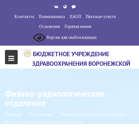
Перейти
к
Контакты
Поликлиника
ЦАОП
Платные услуги
содержанию
Отделения
Горячая линия
Версия для слабовидящих
БЮДЖЕТНОЕ УЧРЕЖДЕНИЕ
ЗДРАВООХРАНЕНИЯ ВОРОНЕЖСКОЙ
ОБЛАСТИ "ВОРОНЕЖСКИЙ
ОБЛАСТНОЙ НАУЧНО-
Физико-радиологическое
КЛИНИЧЕСКИЙ ОНКОЛОГИЧЕСКИЙ
отделение
ЦЕНТР"
Главная
Отделения
Радиотерапевтическая служба
Физико-радиологическое отделение