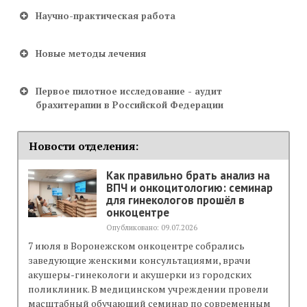
Ранний РМЖ после операции можно лечить
Научно-практическая работа
с помощью лучевой терапии с очень
ограниченным объемом облученной ткани,
с помощью внутритканевой ЛТ,
Новые методы лечения
всего 4–5 дней.
Преимущества данного метода — это
Первое пилотное исследование - аудит
отсутствие смещений мишени
за счет ее
брахитерапии в Российской Федерации
фиксации аппликаторами
,
существенное
снижение объема облучения
,
минимальный
Новости отделения:
риск осложнений, за счет уменьшения
объема облучения сердца, легких и
Как правильно брать анализ на
молочной железы
, х
ороший косметический
ВПЧ и онкоцитологию: семинар
для гинекологов прошёл в
эффект при соблюдении правил подведения
МРТ томографах
онкоцентре
брахитерапии
Опубликовано: 09.07.2026
7 июля в Воронежском онкоцентре собрались
заведующие женскими консультациями, врачи
акушеры-гинекологи и акушерки из городских
поликлиник. В медицинском учреждении провели
масштабный обучающий семинар по современным