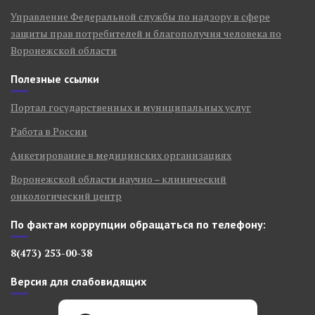
Управление Федеральной службы по надзору в сфере
защиты прав потребителей и благополучия человека по
Воронежской области
В отделении с 2012 года проводится
Полезные ссылки
высокомощностная Брахитерапия РПЖ
(источник излучевния иридий 192).
Портал государственных и муниципальных услуг
Брахитерапия предстательной железы –
Работа в России
это малоинвазивное внутренние
облучение простаты. По сравнению с
Анкетирование в медицинских организациях
другими методами брахитерапия
Воронежской области научно – клинический
имеет возможность подводить
онкологический центр
высокую дозу непосредственно в
опухоль простаты, при этом, не
По фактам коррупции обращаться по телефону:
затрагивая здоровые органы и ткани,
8(473) 253-00-38
значительно сокращая сроки лечения.
Этот метод позволяет обойтись без
Версия для слабовидящих
сложных, травматических, иногда
калечащих операций с высоким