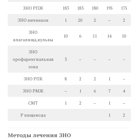
ЗНО РПЖ
183
183
180
195
175
ЗНО яичников
1
20
2
–
2
ЗНО
10
6
11
14
10
влагалища,вульвы
ЗНО
орофаренгиальная
3
–
–
–
–
зона
ЗНО РПК
8
2
2
1
–
ЗНО РМЖ
–
1
6
7
4
СМТ
1
2
–
1
–
Р пищевода
1
2
Методы лечения ЗНО