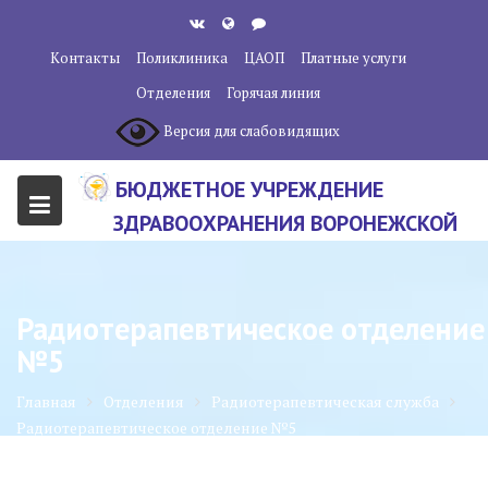
Перейти
к
Контакты
Поликлиника
ЦАОП
Платные услуги
содержанию
Отделения
Горячая линия
Версия для слабовидящих
БЮДЖЕТНОЕ УЧРЕЖДЕНИЕ
ЗДРАВООХРАНЕНИЯ ВОРОНЕЖСКОЙ
ОБЛАСТИ "ВОРОНЕЖСКИЙ
ОБЛАСТНОЙ НАУЧНО-
Радиотерапевтическое отделение
КЛИНИЧЕСКИЙ ОНКОЛОГИЧЕСКИЙ
№5
ЦЕНТР"
Главная
Отделения
Радиотерапевтическая служба
Радиотерапевтическое отделение №5