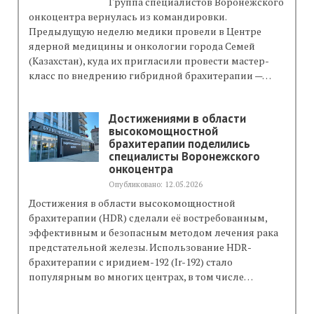
Группа специалистов Воронежского
онкоцентра вернулась из командировки.
Предыдущую неделю медики провели в Центре
ядерной медицины и онкологии города Семей
(Казахстан), куда их пригласили провести мастер-
класс по внедрению гибридной брахитерапии —…
Достижениями в области
высокомощностной
брахитерапии поделились
Дозы на органы риска, получаемые
специалисты Воронежского
онкоцентра
пациентом во время процедуры
лечения, контролируются с помощью in
Опубликовано: 12.05.2026
vivo дозиметрии.
Достижения в области высокомощностной
брахитерапии (HDR) сделали её востребованным,
эффективным и безопасным методом лечения рака
предстательной железы. Использование HDR-
брахитерапии с иридием-192 (Ir-192) стало
популярным во многих центрах, в том числе…