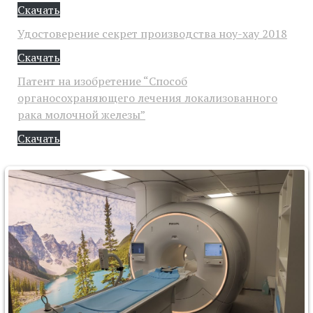
Скачать
Удостоверение секрет производства ноу-хау 2018
Скачать
Патент на изобретение “Способ
органосохраняющего лечения локализованного
рака молочной железы”
Скачать
Ультразвуковыми сканерами Flex Focus 400, фирмы
B-K Medical.