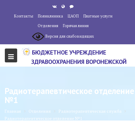
Перейти
к
Контакты
Поликлиника
ЦАОП
Платные услуги
содержанию
Отделения
Горячая линия
Версия для слабовидящих
БЮДЖЕТНОЕ УЧРЕЖДЕНИЕ
ЗДРАВООХРАНЕНИЯ ВОРОНЕЖСКОЙ
ОБЛАСТИ "ВОРОНЕЖСКИЙ
ОБЛАСТНОЙ НАУЧНО-
Радиотерапевтическое отделение
КЛИНИЧЕСКИЙ ОНКОЛОГИЧЕСКИЙ
№1
ЦЕНТР"
Главная
Отделения
Радиотерапевтическая служба
Радиотерапевтическое отделение №1