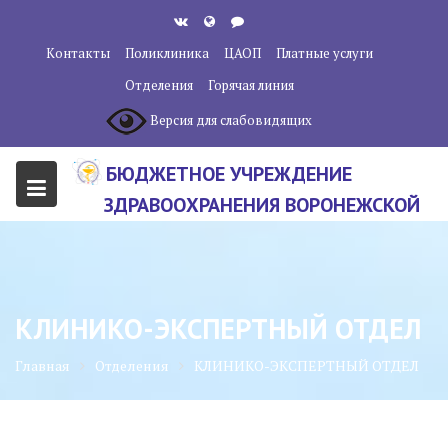
Перейти
к
Контакты
Поликлиника
ЦАОП
Платные услуги
содержанию
Отделения
Горячая линия
Версия для слабовидящих
БЮДЖЕТНОЕ УЧРЕЖДЕНИЕ
ЗДРАВООХРАНЕНИЯ ВОРОНЕЖСКОЙ
ОБЛАСТИ "ВОРОНЕЖСКИЙ
ОБЛАСТНОЙ НАУЧНО-
КЛИНИЧЕСКИЙ ОНКОЛОГИЧЕСКИЙ
КЛИНИКО-ЭКСПЕРТНЫЙ ОТДЕЛ
ЦЕНТР"
Главная
Отделения
КЛИНИКО-ЭКСПЕРТНЫЙ ОТДЕЛ