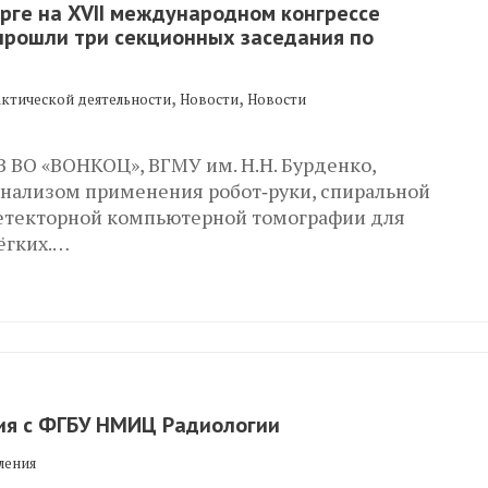
урге на XVII международном конгрессе
прошли три секционных заседания по
,
,
актической деятельности
Новости
Новости
 ВО «ВОНКОЦ», ВГМУ им. Н. Н. Бурденко,
анализом применения робот‑руки, спиральной
етекторной компьютерной томографии для
ёгких.…
я с ФГБУ НМИЦ Радиологии
ления