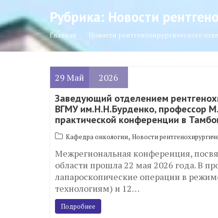
Рубрика:
Новости рентгено
Главная
Новости рентгенохирургического отд
29
Май
2026
Заведующий отделением рентгенохи
ВГМУ им.Н.Н.Бурденко, профессор М
практической конференции в Тамбо
,
Кафедра онкологии
Новости рентгенохирургич
Межрегиональная конференция, посв
области прошла 22 мая 2026 года. В 
лапароскопические операции в режим
технологиям) и 12…
Подробнее