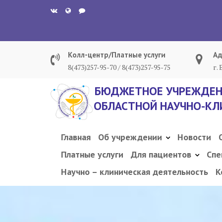
Перейти
к
содержанию
Колл-центр/Платные услуги
Ад
8(473)257-95-70 / 8(473)257-95-75
г.
БЮДЖЕТНОЕ УЧРЕЖДЕН
ОБЛАСТНОЙ НАУЧНО-КЛ
Главная
Об учреждении
Новости
Платные услуги
Для пациентов
Спе
Научно – клиническая деятельность
К