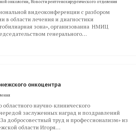
,
ной онкологии
Новости рентгенохирургического отделения
гиональной видеоконференции с разбором
и в области лечения и диагностики
атобилиарная зона», организованна НМИЦ
редседательством генерального…
онежского онкоцентра
ления
 областного научно-клинического
 чередой заслуженных наград и поздравлений
«За добросовестный труд и профессионализм» из
ежской области Игоря…