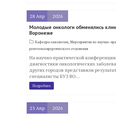
28
Апр
2026
Молодые онкологи обменялись кли
Воронеже
,
Кафедра онкологии
Мероприятия по научно-пр
рентгенохирургического отделения
На научно‑практической конференции
диагностики онкологических заболев
других городов представили результа
специалисты БУЗ ВО…
Подробнее
23
Апр
2026