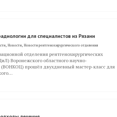
адиологии для специалистов из Рязани
,
,
сти
Новости
Новости рентгенохирургического отделения
перационной отделения рентгенохирургических
иЛ) Воронежского областного научно-
а (ВОНКОЦ) прошёл двухдневный мастер-класс для
ского…
подходы лечения