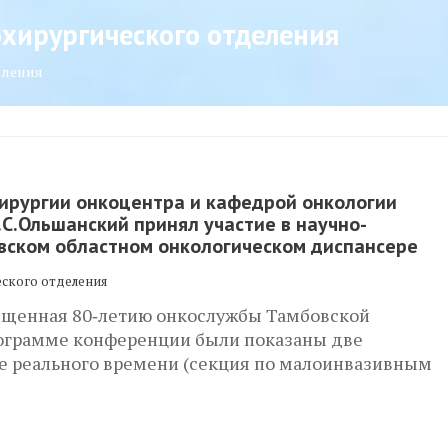
хирургического отделения
еления
рургии онкоцентра и кафедрой онкологии
.С.Ольшанский принял участие в научно-
вском областном онкологическом диспансере
еского отделения
ященная 80‑летию онкослужбы Тамбовской
программе конференции были показаны две
е реального времени (секция по малоинвазивным