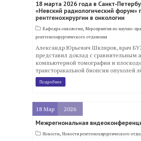
18 марта 2026 года в Санкт‑Петерб
«Невский радиологический форум» 
рентгенохирургии в онкологии
,
Кафедра онкологии
Мероприятия по научно-пр
рентгенохирургического отделения
Александр Юрьевич Шкляров, врач БУЗ
представил доклад с сравнительным 
компьютерной томографии и плоскод
трансторакальной биопсии опухолей л
Подробнее
18
Мар
2026
Межрегиональная видеоконференци
,
Новости
Новости рентгенохирургического отде