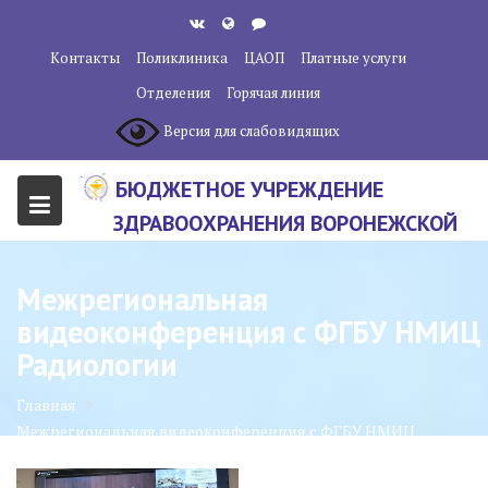
Перейти
к
Контакты
Поликлиника
ЦАОП
Платные услуги
содержанию
Отделения
Горячая линия
Версия для слабовидящих
БЮДЖЕТНОЕ УЧРЕЖДЕНИЕ
ЗДРАВООХРАНЕНИЯ ВОРОНЕЖСКОЙ
ОБЛАСТИ "ВОРОНЕЖСКИЙ
ОБЛАСТНОЙ НАУЧНО-
Межрегиональная
КЛИНИЧЕСКИЙ ОНКОЛОГИЧЕСКИЙ
видеоконференция с ФГБУ НМИЦ
ЦЕНТР"
Радиологии
Главная
Межрегиональная видеоконференция с ФГБУ НМИЦ
Радиологии