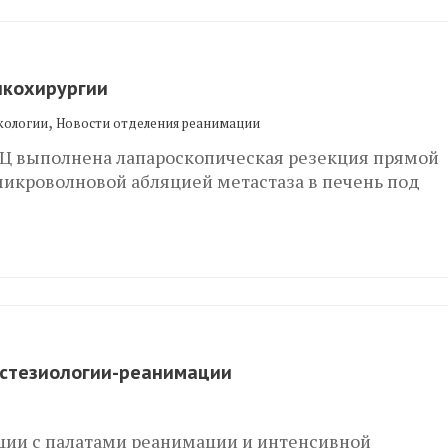
нкохирургии
,
кологии
Новости отделения реанимации
ОЦ выполнена лапароскопическая резекция прямой
икроволновой абляцией метастаза в печень под
естезиологии-реанимации
ции с палатами реанимации и интенсивной