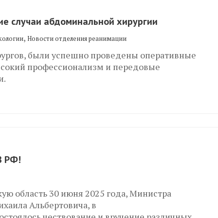
ие случаи абдоминальной хирургии
,
кологии
Новости отделения реанимации
ирургов, были успешно проведены оперативные
сокий профессионализм и передовые
и.
З РФ!
ую область 30 июня 2025 года, Министра
хаила Альбертовича, в
остоялось чествование и вручение различных