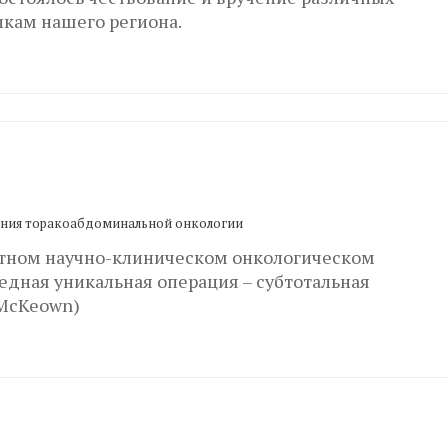
кам нашего региона.
ения торакоабдоминальной онкологии
астном научно-клиническом онкологическом
едная уникальная операция – субтотальная
(McKeown)