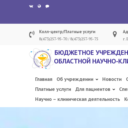
Перейти
к
содержанию
Колл-центр/Платные услуги
Ад
8(473)257-95-70 / 8(473)257-95-75
г.
БЮДЖЕТНОЕ УЧРЕЖДЕН
ОБЛАСТНОЙ НАУЧНО-КЛ
Главная
Об учреждении
Новости
Платные услуги
Для пациентов
Спе
Научно – клиническая деятельность
К