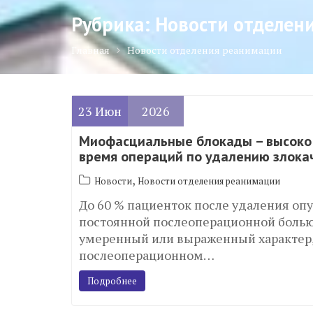
Рубрика:
Новости отделен
Главная
Новости отделения реанимации
23
Июн
2026
Миофасциальные блокады – высоко
время операций по удалению злока
,
Новости
Новости отделения реанимации
До 60 % пациенток после удаления оп
постоянной послеоперационной болью,
умеренный или выраженный характер, 
послеоперационном…
Подробнее