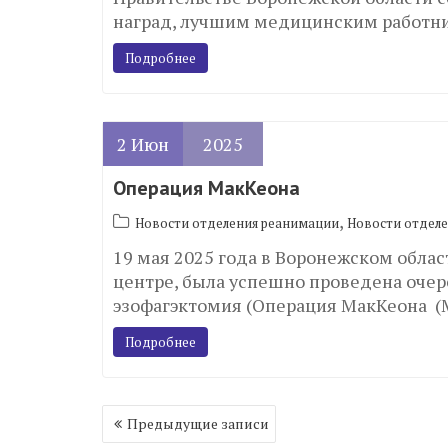
наград, лучшим медицинским работни
Подробнее
2
Июн
2025
Операция МакКеона
,
Новости отделения реанимации
Новости отдел
19 мая 2025 года в Воронежском обл
центре, была успешно проведена очер
эзофагэктомия (Операция МакКеона 
Подробнее
Навигация
Предыдущие записи
по