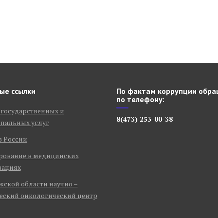
ые ссылки
По фактам коррупции обра
по телефону:
 государственных и
8(473) 253-00-38
пальных услуг
в России
рование в медицинских
зациях
ской области научно –
еский онкологический центр