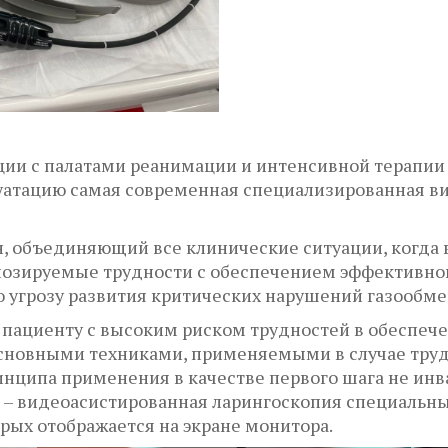
ии с палатами реанимации и интенсивной терапии 
луатацию самая современная специализированная в
, объединяющий все клинические ситуации, когда
нозируемые трудности с обеспечением эффективно
 угрозу развития критических нарушений газообме
 пациенту с высоким риском трудностей в обеспеч
основными техниками, применяемыми в случае тру
ринципа применения в качестве первого шага не ин
 – видеоасистированная ларингоскопия специальн
рых отображается на экране монитора.