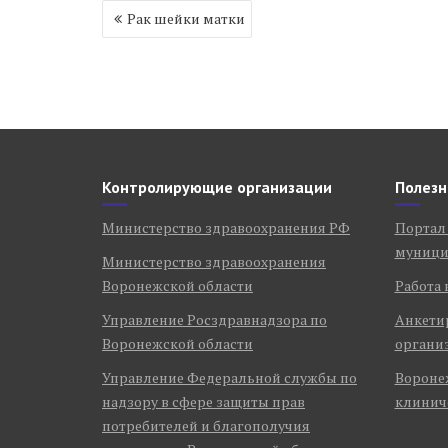
Навигация
Рак шейки матки
по
записям
Контролирующие организации
Полезн
Министерство здравоохранения РФ
Портал
муници
Министерство здравоохранения
Воронежской области
Работа 
Управление Росздравнадзора по
Анкети
Воронежской области
органи
Управление Федеральной службы по
Воронеж
надзору в сфере защиты прав
клинич
потребителей и благополучия