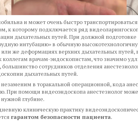
обильна и может очень быстро транспортироваться
м, к которому подключается ряд видеоларингоскопо
нации дыхательных путей. При должной подготовке 
трудную интубацию» в обычную высокотехнологичну
 или же деформациях верхних дыхательных путей,
к коллегам врачам-эндоскопистам, что значимо у
я, большинство сотрудников отделения анестезиол
оскопии дыхательных путей.
 незаменим в торакальной операционной, кода анес
. При помощи видеоэндоскопа анестезиолог может 
 нужной глубине.
невную клиническую практику видеоэндоскопическа
ется
гарантом безопасности пациента
.