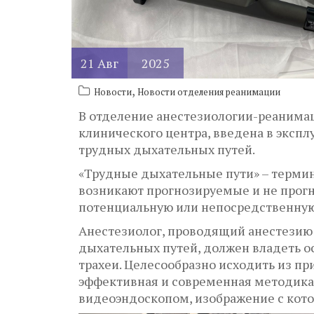
21
Авг
2025
,
Новости
Новости отделения реанимации
В отделение анестезиологии-реанимац
клинического центра, введена в эксп
трудных дыхательных путей.
«Трудные дыхательные пути» – термин
возникают прогнозируемые и не прог
потенциальную или непосредственную
Анестезиолог, проводящий анестезию
дыхательных путей, должен владеть 
трахеи. Целесообразно исходить из п
эффективная и современная методика
видеоэндоскопом, изображение с кото