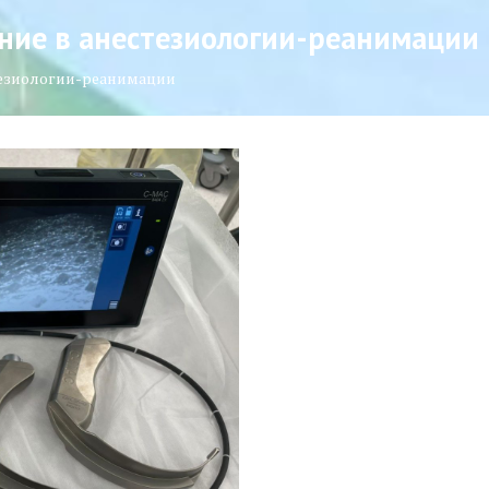
ние в анестезиологии-реанимации
тезиологии-реанимации