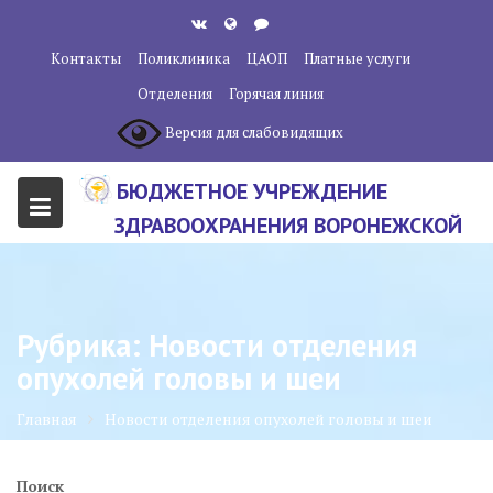
Перейти
к
Контакты
Поликлиника
ЦАОП
Платные услуги
содержанию
Отделения
Горячая линия
Версия для слабовидящих
БЮДЖЕТНОЕ УЧРЕЖДЕНИЕ
ЗДРАВООХРАНЕНИЯ ВОРОНЕЖСКОЙ
ОБЛАСТИ "ВОРОНЕЖСКИЙ
ОБЛАСТНОЙ НАУЧНО-
КЛИНИЧЕСКИЙ ОНКОЛОГИЧЕСКИЙ
Рубрика:
Новости отделения
ЦЕНТР"
опухолей головы и шеи
Главная
Новости отделения опухолей головы и шеи
Поиск