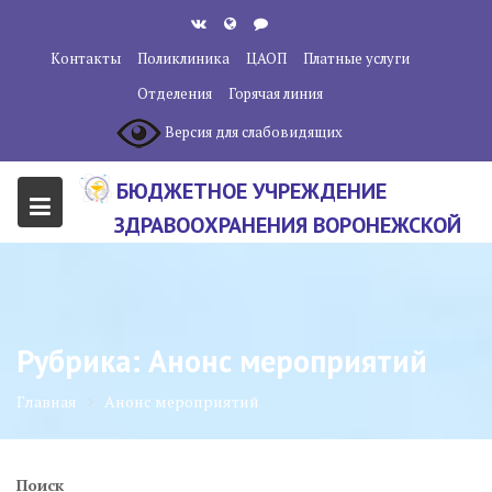
Перейти
к
Контакты
Поликлиника
ЦАОП
Платные услуги
содержанию
Отделения
Горячая линия
Версия для слабовидящих
БЮДЖЕТНОЕ УЧРЕЖДЕНИЕ
ЗДРАВООХРАНЕНИЯ ВОРОНЕЖСКОЙ
ОБЛАСТИ "ВОРОНЕЖСКИЙ
ОБЛАСТНОЙ НАУЧНО-
КЛИНИЧЕСКИЙ ОНКОЛОГИЧЕСКИЙ
Рубрика:
Анонс мероприятий
ЦЕНТР"
Главная
Анонс мероприятий
Поиск