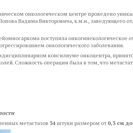
ническом онкологическом центре проведено уника
Попова Вадима Викторовича, к.м.н., заведующего 
ейомиосаркома поступила онкогинекологическое 
огрессированием онкологического заболевания.
дисциплинарном консилиуме онкоцентра, принят
олей. Сложность операции была в том, что метаста
лости
аленных метастазов
34
штуки размером от
0,3 см до