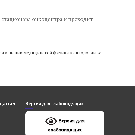
 стационара онкоцентра и проходит
рименении медицинской физики в онкологии.
щаться
Версия для слабовидящих
Версия для
слабовидящих