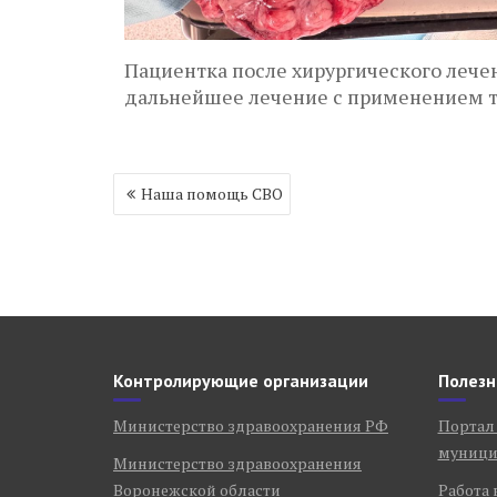
Пациентка после хирургического лечен
дальнейшее лечение с применением та
Навигация
Наша помощь СВО
по
записям
Контролирующие организации
Полезн
Министерство здравоохранения РФ
Портал
муници
Министерство здравоохранения
Воронежской области
Работа 