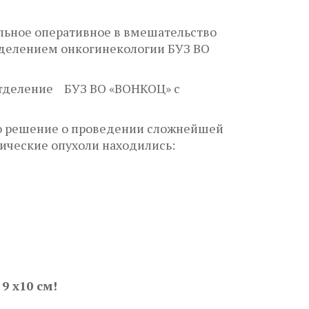
льное оперативное в вмешательство
отделением онкогинекологии БУЗ ВО
отделение БУЗ ВО «ВОНКОЦ» с
о решение о проведении сложнейшей
тические опухоли находились:
 9
x
10 см!