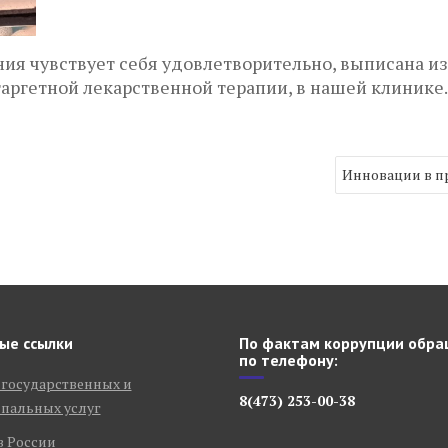
ия чувствует себя удовлетворительно, выписана из
ргетной лекарственной терапии, в нашей клинике.
Инновации в п
ые ссылки
По фактам коррупции обра
по телефону:
 государственных и
8(473) 253-00-38
пальных услуг
в России