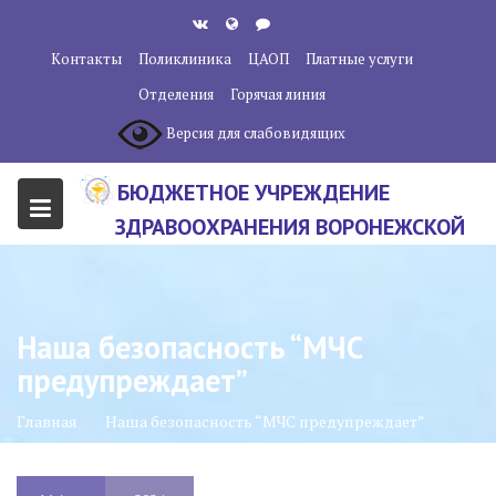
Перейти
к
Контакты
Поликлиника
ЦАОП
Платные услуги
содержанию
Отделения
Горячая линия
Версия для слабовидящих
БЮДЖЕТНОЕ УЧРЕЖДЕНИЕ
ЗДРАВООХРАНЕНИЯ ВОРОНЕЖСКОЙ
ОБЛАСТИ "ВОРОНЕЖСКИЙ
ОБЛАСТНОЙ НАУЧНО-
КЛИНИЧЕСКИЙ ОНКОЛОГИЧЕСКИЙ
Наша безопасность “МЧС
ЦЕНТР"
предупреждает”
Главная
Наша безопасность “МЧС предупреждает”