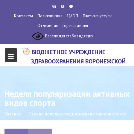
Перейти
к
Контакты
Поликлиника
ЦАОП
Платные услуги
содержанию
Отделения
Горячая линия
Версия для слабовидящих
БЮДЖЕТНОЕ УЧРЕЖДЕНИЕ
ЗДРАВООХРАНЕНИЯ ВОРОНЕЖСКОЙ
ОБЛАСТИ "ВОРОНЕЖСКИЙ
ОБЛАСТНОЙ НАУЧНО-
КЛИНИЧЕСКИЙ ОНКОЛОГИЧЕСКИЙ
Неделя популяризации активных
ЦЕНТР"
видов спорта
Главная
Неделя популяризации активных видов спорта