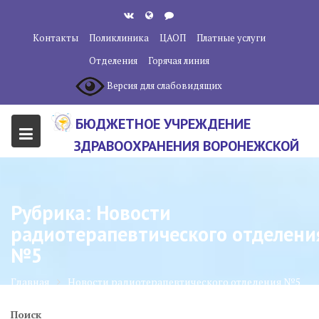
Перейти
к
Контакты
Поликлиника
ЦАОП
Платные услуги
содержанию
Отделения
Горячая линия
Версия для слабовидящих
БЮДЖЕТНОЕ УЧРЕЖДЕНИЕ
ЗДРАВООХРАНЕНИЯ ВОРОНЕЖСКОЙ
ОБЛАСТИ "ВОРОНЕЖСКИЙ
ОБЛАСТНОЙ НАУЧНО-
Рубрика:
Новости
КЛИНИЧЕСКИЙ ОНКОЛОГИЧЕСКИЙ
радиотерапевтического отделени
ЦЕНТР"
№5
Главная
Новости радиотерапевтического отделения №5
Поиск