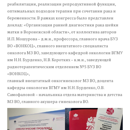
реабилитации, реализации репродуктивной функции,
оптимальных подходов терапии при сочетании рака и
беременности. В рамках конгресса было представлен
доклад: «Организация ранней диагностики рака шейки
матки в Воронежской области», от коллектива авторов
И.П. Мошурова – д.м.н., профессора, главного врача БУЗ
ВО «ВОНКОЦ», главного внештатного специалиста
онколога МЗ ВО, заведующего кафедрой онкологии ВГМУ
им Н.Н. Бурденко, Н.В. Коротких – к.м.н., заведующей
радиотерапевтическим отделением №5 БУЗ ВО
«ВОНКОЦ»,
главный внештатный онкогинеколог МЗ ВО, доцента
кафедры онкологии ВГМУ им Н.Н. Бурденко, О.В.
Самофаловой – начальника отдела материнства и детства
МЗ ВО, главного акушера-гинеколога ВО.