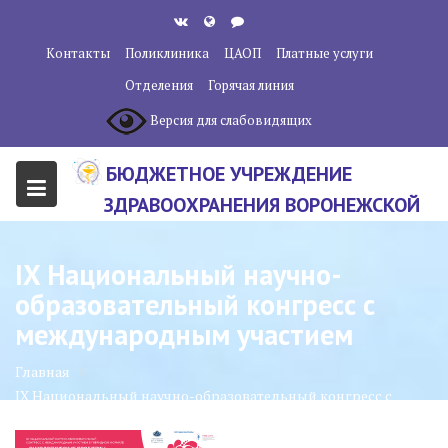
Перейти
к
Контакты
Поликлиника
ЦАОП
Платные услуги
содержанию
Отделения
Горячая линия
Версия для слабовидящих
БЮДЖЕТНОЕ УЧРЕЖДЕНИЕ
ЗДРАВООХРАНЕНИЯ ВОРОНЕЖСКОЙ
ОБЛАСТИ "ВОРОНЕЖСКИЙ
ОБЛАСТНОЙ НАУЧНО-
IX Национальный научно-
КЛИНИЧЕСКИЙ ОНКОЛОГИЧЕСКИЙ
образовательный конгресс с
ЦЕНТР"
международным участием
Главная
IX Национальный научно-образовательный конгресс с
международным участием