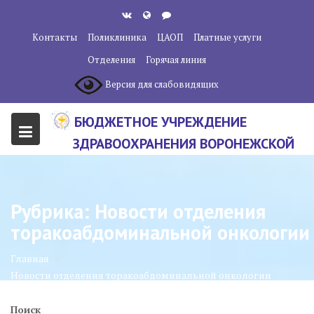
Перейти
к
Контакты
Поликлиника
ЦАОП
Платные услуги
содержанию
Отделения
Горячая линия
Версия для слабовидящих
БЮДЖЕТНОЕ УЧРЕЖДЕНИЕ
ЗДРАВООХРАНЕНИЯ ВОРОНЕЖСКОЙ
ОБЛАСТИ "ВОРОНЕЖСКИЙ
ОБЛАСТНОЙ НАУЧНО-
Рубрика:
Новости отделения
КЛИНИЧЕСКИЙ ОНКОЛОГИЧЕСКИЙ
торакоабдоминальной онкологии
ЦЕНТР"
Главная
Новости отделения торакоабдоминальной онкологии
Поиск