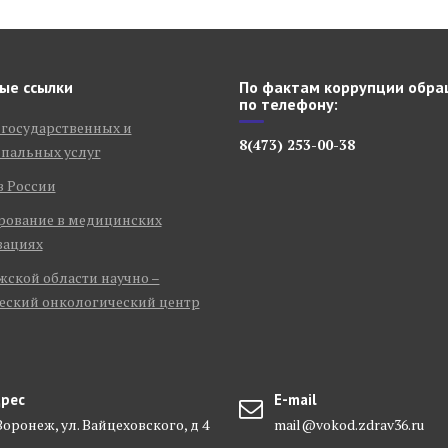
ые ссылки
По фактам коррупции обра
по телефону:
 государственных и
8(473) 253-00-38
пальных услуг
в России
рование в медицинских
зациях
ской области научно –
еский онкологический центр
рес
E-mail
 Воронеж, ул. Вайцеховского, д 4
mail@vokod.zdrav36.ru