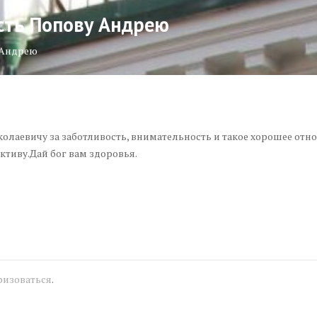
сть Попову Андрею
 Андрею
лаевичу за заботливость, внимательность и такое хорошее отно
ктиву.Дай бог вам здоровья.
ризоваться
.