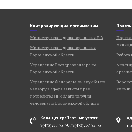
Контролирующие организации
Полезн
Министерство здравоохранения РФ
Портал
муници
Министерство здравоохранения
Воронежской области
Работа 
Управление Росздравнадзора по
Анкети
Воронежской области
органи
Управление Федеральной службы по
Воронеж
надзору в сфере защиты прав
клинич
потребителей и благополучия
человека по Воронежской области
Колл-центр/Платные услуги
Ад
8(473)257-95-70 / 8(473)257-95-75
г.