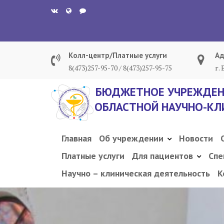
Перейти
к
содержанию
Колл-центр/Платные услуги
Ад
8(473)257-95-70 / 8(473)257-95-75
г.
БЮДЖЕТНОЕ УЧРЕЖДЕН
ОБЛАСТНОЙ НАУЧНО-КЛ
Главная
Об учреждении
Новости
Платные услуги
Для пациентов
Спе
Научно – клиническая деятельность
К