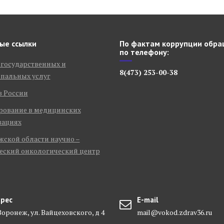
ые ссылки
По фактам коррупции обра
по телефону:
 государственных и
8(473) 253-00-38
пальных услуг
в России
рование в медицинских
зациях
ской области научно –
еский онкологический центр
рес
E-mail
 Воронеж, ул. Вайцеховского, д 4
mail@vokod.zdrav36.ru