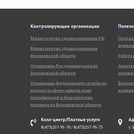
Контролирующие организации
Полезн
Министерство здравоохранения РФ
Портал
муници
Министерство здравоохранения
Воронежской области
Работа 
Управление Росздравнадзора по
Анкети
Воронежской области
органи
Управление Федеральной службы по
Воронеж
надзору в сфере защиты прав
клинич
потребителей и благополучия
человека по Воронежской области
Колл-центр/Платные услуги
Ад
8(473)257-95-70 / 8(473)257-95-75
г.