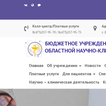
Перейти
к
содержанию
Колл-центр/Платные услуги
Ад
8(473)257-95-70 / 8(473)257-95-75
г.
БЮДЖЕТНОЕ УЧРЕЖДЕН
ОБЛАСТНОЙ НАУЧНО-КЛ
Главная
Об учреждении
Новости
Платные услуги
Для пациентов
Спе
Научно – клиническая деятельность
К