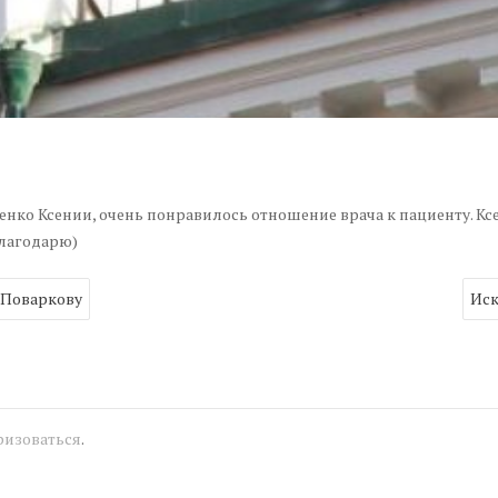
нко Ксении, очень понравилось отношение врача к пациенту. Кс
лагодарю)
 Поваркову
Иск
ризоваться
.